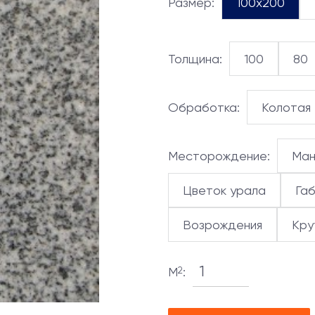
Размер:
100x200
Толщина:
100
80
Обработка:
Колотая
Месторождение:
Ман
Цветок урала
Га
Возрождения
Кру
М
:
2