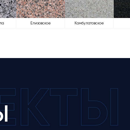
ла
Елизовское
Камбулатовское
Е
К
Т
Ы
Ы