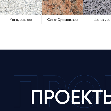
Мансуровское
Южно-Султаевское
Цветок ура
П
Р
О
ПРОЕКТ